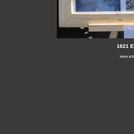
1621 E
www.anti