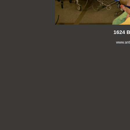
1624 B
www.anti