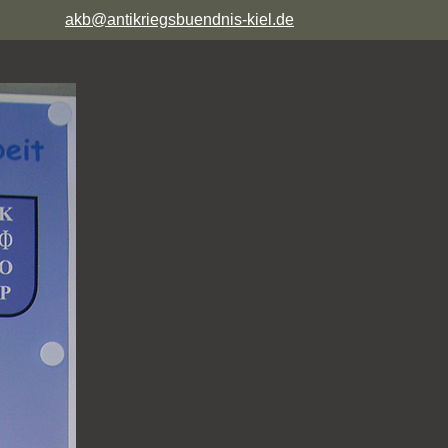
akb@antikriegsbuendnis-kiel.de