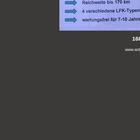
16
www.anti