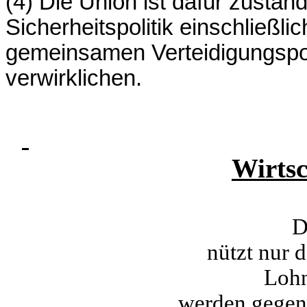
(4) Die Union ist dafür zustä
Sicherheitspolitik einschließli
gemeinsamen Verteidigungspoli
verwirklichen.
Wirtsc
D
nützt nur 
Loh
werden gegene